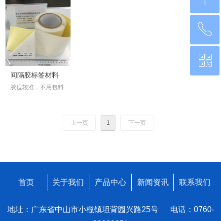
ꂅ
回到顶部
ꀥ
0760-22220651
间隔胶标签材料
胶位较准，不用包料
微信二维码
上一页
1
下一页
首页
关于我们
产品中心
新闻资讯
联系我们
地址：广东省中山市小榄镇坦背园兴路25号 电话：0760-