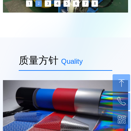
1
2
3
4
5
6
7
8
质量方针
Quality
ꁸ
ꂅ
回到顶部
ꀥ
0760-22220651