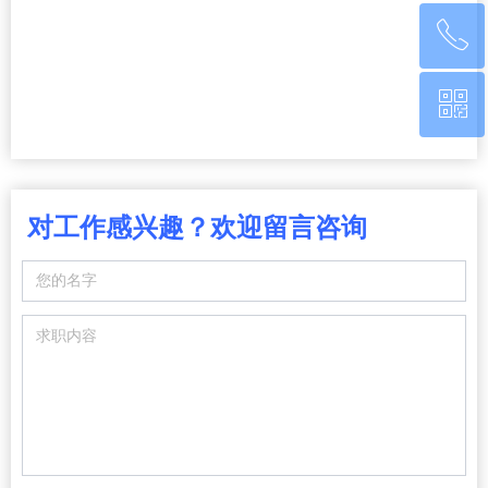
ꂅ
回到顶部
ꀥ
0760-22220651
微信二维码
对工作感兴趣？欢迎留言咨询