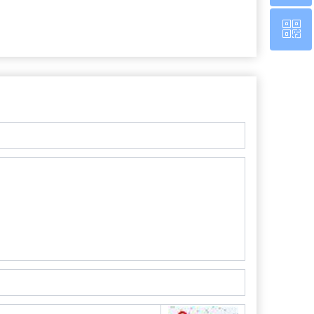
ꀥ
0760-22220651
微信二维码