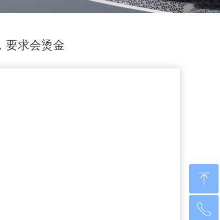
，要求会烫金
ꁸ
ꂅ
回到顶部