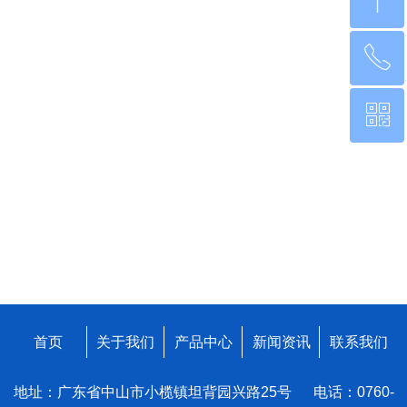
ꁸ
ꂅ
回到顶部
ꀥ
0760-22220651
微信二维码
首页
关于我们
产品中心
新闻资讯
联系我们
地址：广东省中山市小榄镇坦背园兴路25号 电话：0760-