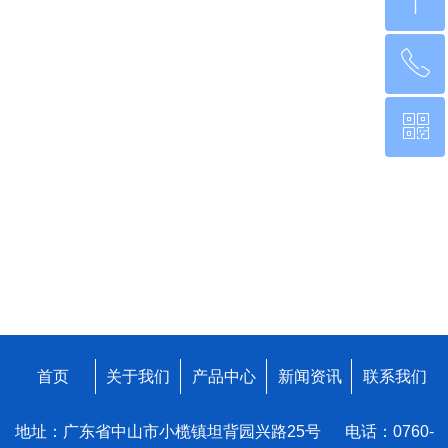
ꁸ
ꂅ
回到顶部
ꀥ
0760-22220651
微信二维码
首页
关于我们
产品中心
新闻资讯
联系我们
地址：广东省中山市小榄镇坦背园兴路25号 电话：0760-