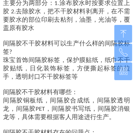
主要分为两部分：
涂布胶水时按要求位置上
1.
胶
去除胶水，把不干胶材料剥离开，在不需
2.
要胶水的部位印刷去粘剂，油墨，光油等，覆
盖原有胶水
ꁸ
间隔胶不干胶材料可以生产什么样的间隔胶标
ꂅ
签
?
回到顶部
珠宝首饰间隔胶标签，保护膜贴纸，纸巾不干
胶贴纸，日化装饰标签，方便撕起标签的拉
ꀥ
0760-22220651
手，透明封口不干胶标签等
微信二维码
间隔胶不干胶材料有哪些：
间隔胶铜板纸，间隔胶合成纸，间隔胶透明
龙，间隔胶
，间隔胶书写纸，间隔胶消银
PET
龙等，具体需要根据客人用途进行生产。
间隔胶不干胶材料存在的问题点：