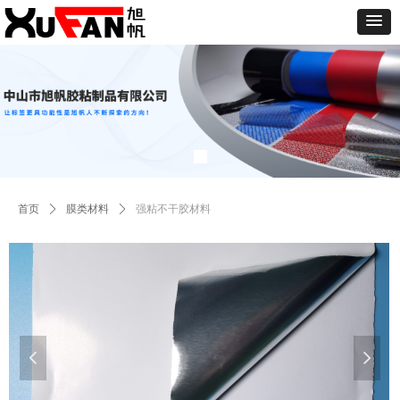
首页
ꄲ
膜类材料
ꄲ
强粘不干胶材料
넳
넲