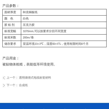
微信二维码
产品参数：
面材厚度
克铜板纸
80
颜
色
白色
胶
粘
剂
压克力胶
标准宽幅
可以按要求分切不同宽度
1070mm,
标准米数
卷
200m/
储存要求
室温环境
±
℃
，湿度
±
%
，使用有限时间
个月
23
3
60
5
6
产品用途：
被贴物体粗糙，表能低等环境使用。
上一个：
透明缠绕式电线标签材料
ꄴ
下一个：
合成纸
ꄲ