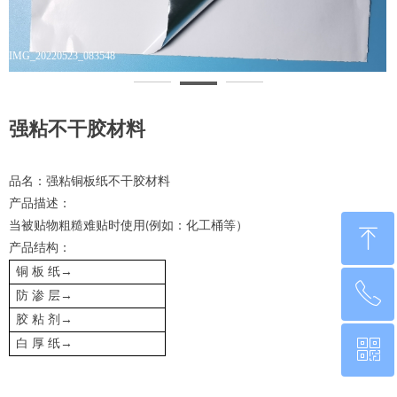
IMG_20220523_083548
I
强粘不干胶材料
品名：强粘铜板纸不干胶材料
产品描述：
当被贴物粗糙难贴时使用
例如：化工桶等）
(
ꁸ
产品结构：
→
铜
板
纸
ꂅ
回到顶部
→
防
渗
层
→
胶
粘
剂
→
ꀥ
白
厚
纸
0760-22220651