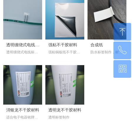
ꁸ
透明缠绕式电线标
强粘不干胶材料
合成纸
ꂅ
回到顶部
透明缠绕式电线标签
强粘铜板纸不干胶标
防水标签制作，材料
签材料
材料
签材料
韧性佳
ꀥ
0760-22220651
微信二维码
消银龙不干胶材料
透明龙不干胶材料
适合电子电器铭牌标
透明标签制作
签制作